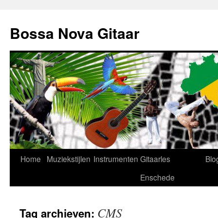
Ga
naar
Bossa Nova Gitaar
de
inhoud
Home
Muziekstijlen
Instrumenten
Gitaarles
Blo
Enschede
CMS
Tag archieven: