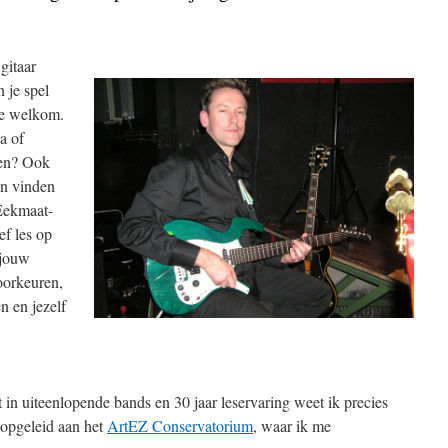
gitaar
n je spel
rte welkom.
a of
len? Ook
en vinden
 Eekmaat-
ef les op
 jouw
oorkeuren,
en en jezelf
st in uiteenlopende bands en 30 jaar leservaring weet ik precies
n opgeleid aan het
ArtEZ Conservatorium
, waar ik me