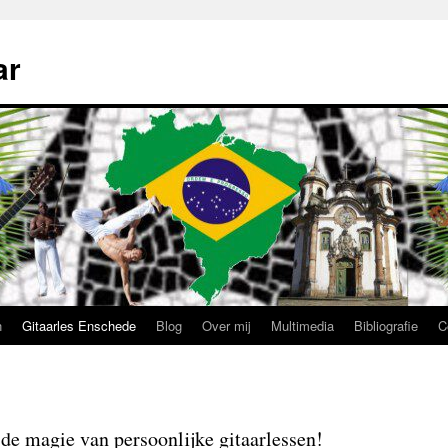
ar
n
Gitaarles Enschede
Blog
Over mij
Multimedia
Bibliografie
C
de magie van persoonlijke gitaarlessen!