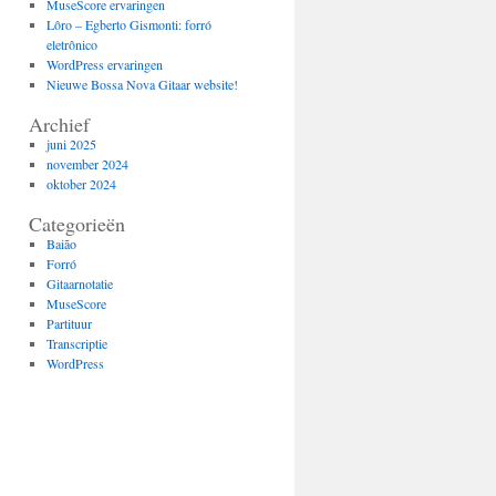
MuseScore ervaringen
Lôro – Egberto Gismonti: forró
eletrônico
WordPress ervaringen
Nieuwe Bossa Nova Gitaar website!
Archief
juni 2025
november 2024
oktober 2024
Categorieën
Baião
Forró
Gitaarnotatie
MuseScore
Partituur
Transcriptie
WordPress