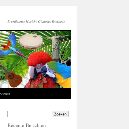
Braziliaanse Muziek | Gitaarles Enschede
ontact
Zoeken
Recente Berichten