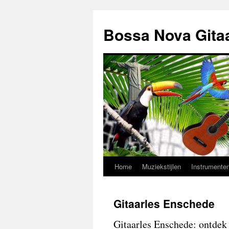
Ga
naar
Bossa Nova Gita
de
inhoud
Home
Muziekstijlen
Instrumente
Gitaarles Enschede
Gitaarles Enschede: ontdek 