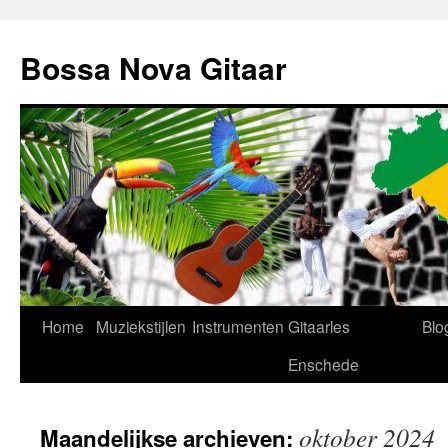
Ga
naar
Bossa Nova Gitaar
de
inhoud
Home
Muziekstijlen
Instrumenten
Gitaarles
Blo
Enschede
oktober 2024
Maandelijkse archieven: