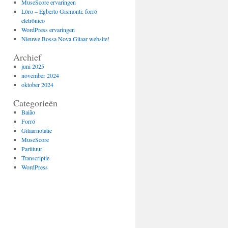
MuseScore ervaringen
Lôro – Egberto Gismonti: forró
eletrônico
WordPress ervaringen
Nieuwe Bossa Nova Gitaar website!
Archief
juni 2025
november 2024
oktober 2024
Categorieën
Baião
Forró
Gitaarnotatie
MuseScore
Partituur
Transcriptie
WordPress