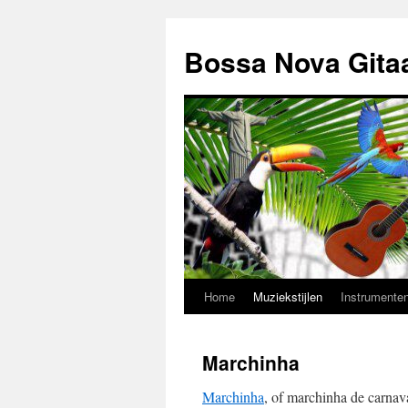
Ga
naar
Bossa Nova Gita
de
inhoud
Home
Muziekstijlen
Instrumente
Marchinha
Marchinha
, of marchinha de carnav