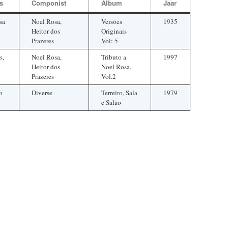
s
Componist
Album
Jaar
sa
Noel Rosa,
Versões
1935
Heitor dos
Originais
Prazeres
Vol: 5
s,
Noel Rosa,
Tributo a
1997
Heitor dos
Noel Rosa,
Prazeres
Vol.2
o
Diverse
Terreiro, Sala
1979
e Salão