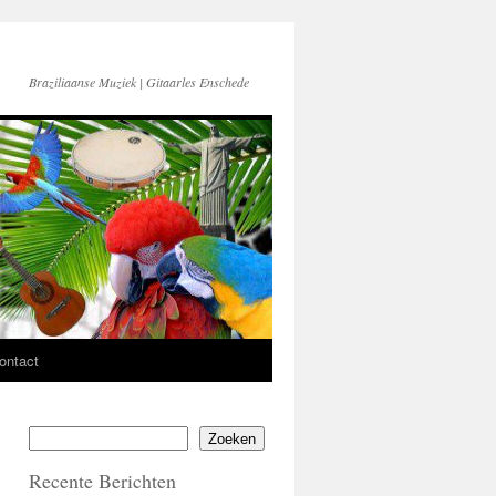
Braziliaanse Muziek | Gitaarles Enschede
ontact
Zoeken
Recente Berichten