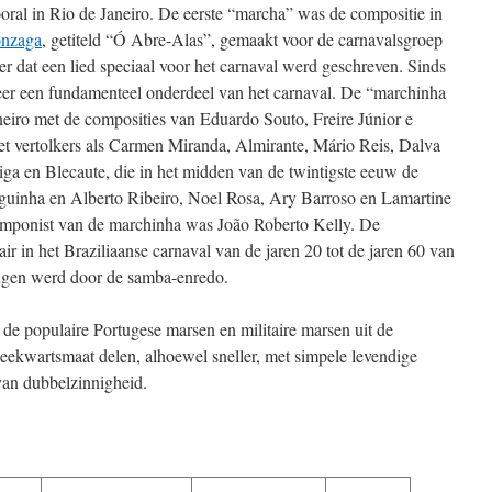
oral in Rio de Janeiro. De eerste “marcha” was de compositie in
onzaga
, getiteld “Ó Abre-Alas”, gemaakt voor de carnavalsgroep
r dat een lied speciaal voor het carnaval werd geschreven. Sinds
er een fundamenteel onderdeel van het carnaval. De “marchinha
eiro met de composities van Eduardo Souto, Freire Júnior e
et vertolkers als Carmen Miranda, Almirante, Mário Reis, Dalva
eiga en Blecaute, die in het midden van de twintigste eeuw de
guinha en Alberto Ribeiro, Noel Rosa, Ary Barroso en Lamartine
componist van de marchinha was João Roberto Kelly. De
r in het Braziliaanse carnaval van de jaren 20 tot de jaren 60 van
ongen werd door de samba-enredo.
de populaire Portugese marsen en militaire marsen uit de
ekwartsmaat delen, alhoewel sneller, met simpele levendige
van dubbelzinnigheid.