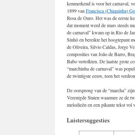
kenmerkend is voor het carnaval, vo
1899 van
Francisca (Chiquinha) G
Rosa de Ouro. Het was de eerste kee
dat moment werd de mars steeds me
de carnaval” kwam op in Rio de Jan
Sinhô en bereikte het hoogtepunt m
de Oliveira, Silvio Caldas, Jorge V
composities van João de Barro, Bra
Babo vertolkten. De laatste grote 
“marchinha de carnaval” was populai
de twintigste eeuw, toen het verdr
De oorsprong van de “marcha” zijn 
Verenigde Staten waarmee ze de twe
melodieën en een pikante tekst vol 
Luistersuggesties