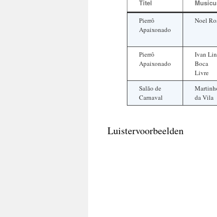
Titel
Musicu
Pierrô
Noel Ro
Apaixonado
Pierrô
Ivan Lin
Apaixonado
Boca
Livre
Salão de
Martinh
Carnaval
da Vila
Luistervoorbeelden