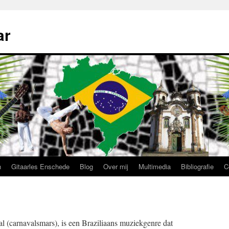
ar
n
Gitaarles Enschede
Blog
Over mij
Multimedia
Bibliografie
C
al (carnavalsmars), is een Braziliaans muziekgenre dat