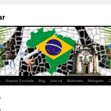
ar
n
Gitaarles Enschede
Blog
Over mij
Multimedia
Bibliografie
C
5
n