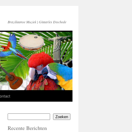
Braziliaanse Muziek | Gitaarles Enschede
ontact
Zoeken
Recente Berichten