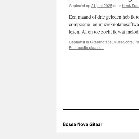
Geplaatst op
21 juni 2025
door
Henk Fra
Een maand of drie geleden heb ik to
compositie- en muzieknotatiesoftwar
lezen. Af en toe zocht ik wat melodi
Geplaatst in
Gitaarnotatie
,
MuseScore
,
Pa
Een reactie plaatsen
Bossa Nova Gitaar