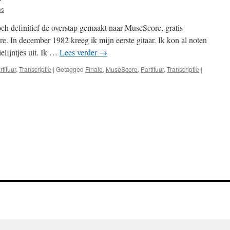
ns
ch definitief de overstap gemaakt naar MuseScore, gratis
e. In december 1982 kreeg ik mijn eerste gitaar. Ik kon al noten
elijntjes uit. Ik …
Lees verder
→
rtituur
,
Transcriptie
|
Getagged
Finale
,
MuseScore
,
Partituur
,
Transcriptie
|