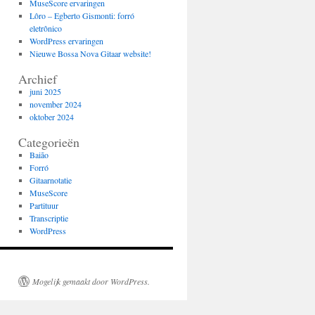
MuseScore ervaringen
Lôro – Egberto Gismonti: forró
eletrônico
WordPress ervaringen
Nieuwe Bossa Nova Gitaar website!
Archief
juni 2025
november 2024
oktober 2024
Categorieën
Baião
Forró
Gitaarnotatie
MuseScore
Partituur
Transcriptie
WordPress
Mogelijk gemaakt door WordPress.