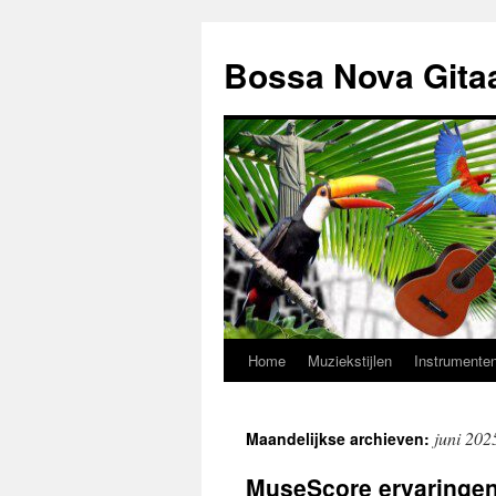
Ga
naar
Bossa Nova Gita
de
inhoud
Home
Muziekstijlen
Instrumente
juni 202
Maandelijkse archieven:
MuseScore ervaringe