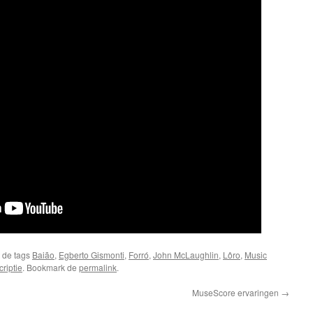
 de tags
Baião
,
Egberto Gismonti
,
Forró
,
John McLaughlin
,
Lôro
,
Music
criptie
. Bookmark de
permalink
.
MuseScore ervaringen
→