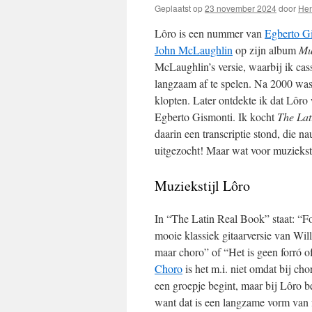
Geplaatst op
23 november 2024
door
Hen
Lôro is een nummer van
Egberto G
John McLaughlin
op zijn album
Mu
McLaughlin’s versie, waarbij ik cas
langzaam af te spelen. Na 2000 was 
klopten. Later ontdekte ik dat Lôro 
Egberto Gismonti. Ik kocht
The Lat
daarin een transcriptie stond, die n
uitgezocht! Maar wat voor muziekstij
Muziekstijl Lôro
In “The Latin Real Book” staat: “Forr
mooie klassiek gitaarversie van Will
maar choro” of “Het is geen forró of
Choro
is het m.i. niet omdat bij ch
een groepje begint, maar bij Lôro b
want dat is een langzame vorm van f