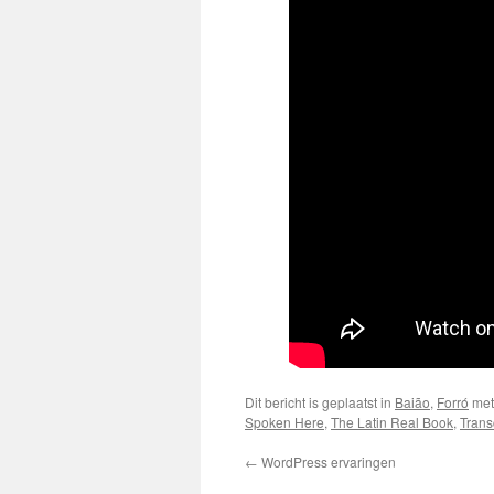
Dit bericht is geplaatst in
Baião
,
Forró
met
Spoken Here
,
The Latin Real Book
,
Trans
←
WordPress ervaringen