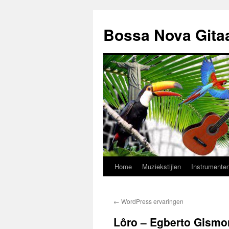
Ga
naar
Bossa Nova Gita
de
inhoud
Home
Muziekstijlen
Instrumente
←
WordPress ervaringen
Lôro – Egberto Gismont