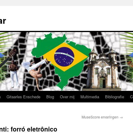
ar
n
Gitaarles Enschede
Blog
Over mij
Multimedia
Bibliografie
C
MuseScore ervaringen
→
i: forró eletrônico