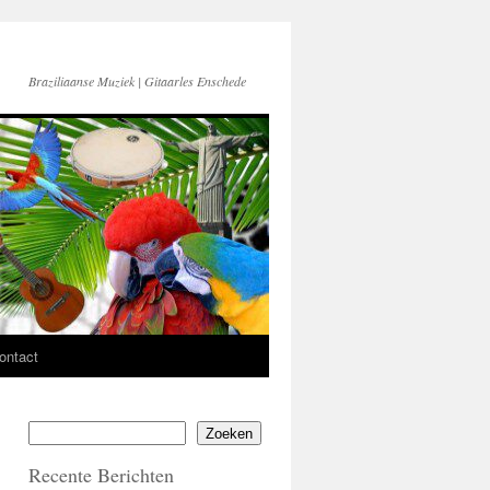
Braziliaanse Muziek | Gitaarles Enschede
ontact
Zoeken
Recente Berichten