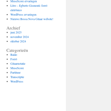
MuseScore ervaringen
Lôro – Egberto Gismonti: forró
eletrônico
WordPress ervaringen
Nieuwe Bossa Nova Gitaar website!
Archief
juni 2025
november 2024
oktober 2024
Categorieën
Baião
Forró
Gitaarnotatie
MuseScore
Partituur
Transcriptie
WordPress