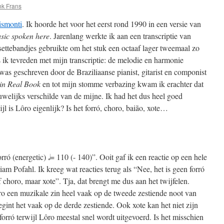
k Frans
ismonti
. Ik hoorde het voor het eerst rond 1990 in een versie van
sic spoken here
. Jarenlang werkte ik aan een transcriptie van
settebandjes gebruikte om het stuk een octaaf lager tweemaal zo
ik tevreden met mijn transcriptie: de melodie en harmonie
was geschreven door de Braziliaanse pianist, gitarist en componist
in Real Book
en tot mijn stomme verbazing kwam ik erachter dat
auwelijks verschilde van de mijne. Ik had het dus heel goed
l is Lôro eigenlijk? Is het forró, choro, baião, xote…
ó (energetic) 𝅗𝅥 = 110 (- 140)”. Ooit gaf ik een reactie op een hele
iam Pofahl. Ik kreeg wat reacties terug als “Nee, het is geen forró
 choro, maar xote”. Tja, dat brengt me dus aan het twijfelen.
oro een muzikale zin heel vaak op de tweede zestiende noot van
egint het vaak op de derde zestiende. Ook xote kan het niet zijn
orró terwijl Lôro meestal snel wordt uitgevoerd. Is het misschien