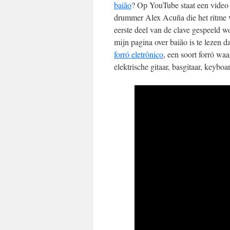
baião
? Op YouTube staat een video
drummer Alex Acuña die het ritme v
eerste deel van de clave gespeeld w
mijn pagina over baião is te lezen d
forró eletrônico
, een soort forró wa
elektrische gitaar, basgitaar, keyboa